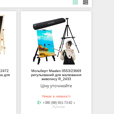
22472
Мольберт Maaleo 0553/23669
ка для
регульований для малювання
живопису R_2433
Ціну уточнюйте
Немає в наявності
+380 (98) 651-73-82
Kyivstar