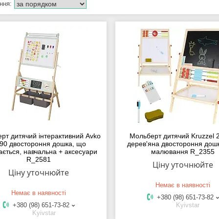
рт дитячий інтерактивний Avko
Мольберт дитячий Kruzzel 
90 двостороння дошка, що
дерев'яна двостороння дош
ається, навчальна + аксесуари
малювання R_2355
R_2581
Ціну уточнюйте
Ціну уточнюйте
Немає в наявності
Немає в наявності
+380 (98) 651-73-82
+380 (98) 651-73-82
Kyivstar
Kyivstar