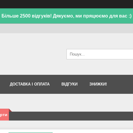
Більше 2500 відгуків! Дякуємо, ми пряцюємо для вас :)
ДОСТАВКА І ОПЛАТА
ВІДГУКИ
ЗНИЖКИ!
рти