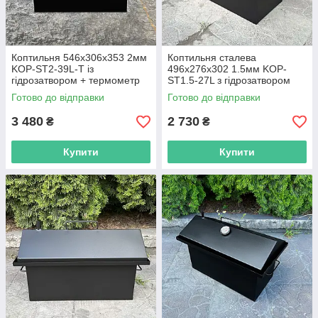
Коптильня 546х306х353 2мм
Коптильня сталева
KOP-ST2-39L-T із
496х276х302 1.5мм KOP-
гідрозатвором + термометр
ST1.5-27L з гідрозатвором
переносна R_2334
R_2334
Готово до відправки
Готово до відправки
3 480
2 730
₴
₴
Купити
Купити