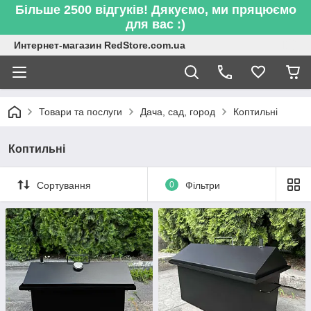
Більше 2500 відгуків! Дякуємо, ми пряцюємо
для вас :)
Интернет-магазин RedStore.com.ua
Товари та послуги
Дача, сад, город
Коптильні
Коптильні
Сортування
0
Фільтри