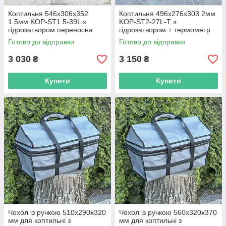
Коптильня 546х306х352
Коптильня 496х276х303 2мм
1.5мм KOP-ST1.5-39L з
KOP-ST2-27L-T з
гідрозатвором переносна
гідрозатвором + термометр
R_2334
переносна R_2334
Готово до відправки
Готово до відправки
3 030
3 150
₴
₴
Купити
Купити
Чохол із ручкою 510х290х320
Чохол із ручкою 560х320х370
мм для коптильні з
мм для коптильні з