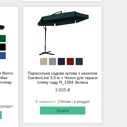
м Bonro
Парасолька садова кутова з нахилом
ійка
GardenLine 3,5 м + Чохол для тераси
 пляжу
пляжу саду R_1384 Зелена
3 605 ₴
В наявності
Оптом і в роздріб
 роздріб
Купити