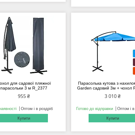
охол для садової пляжної
Парасолька кутова з нахило
парасольки 3 м R_2377
Garden садовий 3м + чохол 
955 ₴
3 010 ₴
наявності
Оптом і в роздріб
Готово до відправки
Оптом і в
Купити
Купити