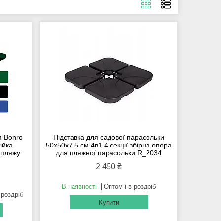
м Bonro
Підставка для садової парасольки
ійка
50х50х7.5 см 4в1 4 секції збірна опора
 пляжу
для пляжної парасольки R_2034
2 450 ₴
В наявності
Оптом і в роздріб
 роздріб
Купити