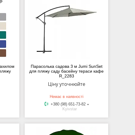
нахилом
Парасолька садова 3 м Jumi SunSet
 пляжу
для пляжу саду басейну тераси кафе
R_2283
Ціну уточнюйте
Немає в наявності
+380 (98) 651-73-82
Kyivstar