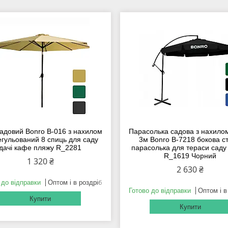
садовий Bonro B-016 з нахилом
Парасолька садова з нахило
егульований 8 спиць для саду
3м Bonro B-7218 бокова ст
дачі кафе пляжу R_2281
парасолька для тераси саду
R_1619 Чорний
1 320 ₴
2 630 ₴
 до відправки
Оптом і в роздріб
Готово до відправки
Оптом і в
Купити
Купити