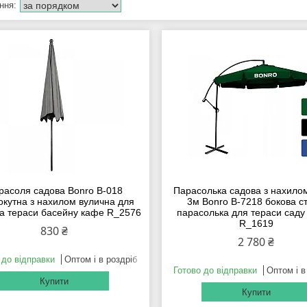
расоля садова Bonro B-018
Парасолька садова з нахило
кутна з нахилом вулична для
3м Bonro B-7218 бокова ст
а тераси басейну кафе R_2576
парасолька для тераси саду
R_1619
830 ₴
2 780 ₴
 до відправки
Оптом і в роздріб
Готово до відправки
Оптом і в
Купити
Купити