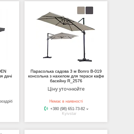
DEN
Парасолька садова 3 м Bonro B-019
я дачі
консольна з нахилом для тераси кафе
басейну R_2576
Ціну уточнюйте
роздріб
Немає в наявності
+380 (98) 651-73-82
Kyivstar