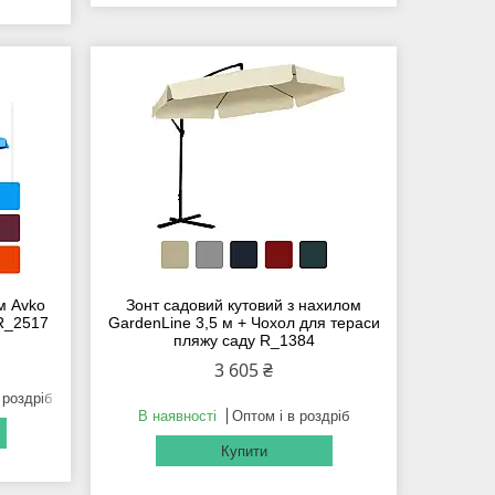
м Avko
Зонт садовий кутовий з нахилом
R_2517
GardenLine 3,5 м + Чохол для тераси
пляжу саду R_1384
3 605 ₴
 роздріб
В наявності
Оптом і в роздріб
Купити