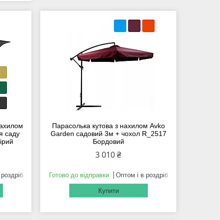
нахилом
Парасолька кутова з нахилом Avko
я саду
Garden садовий 3м + чохол R_2517
ірий
Бордовий
3 010 ₴
 роздріб
Готово до відправки
Оптом і в роздріб
Купити