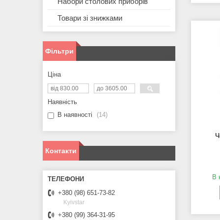
Набори столових приборів
Товари зі знижками
Фільтри
Ціна
Наявність
В наявності
14
Ч
Контакти
В 
+380 (98) 651-73-82
Kyivstar
+380 (99) 364-31-95