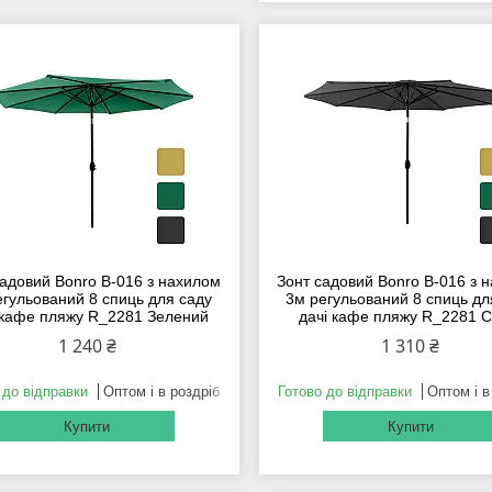
садовий Bonro B-016 з нахилом
Зонт садовий Bonro B-016 з 
егульований 8 спиць для саду
3м регульований 8 спиць дл
 кафе пляжу R_2281 Зелений
дачі кафе пляжу R_2281 С
1 240 ₴
1 310 ₴
 до відправки
Оптом і в роздріб
Готово до відправки
Оптом і в
Купити
Купити