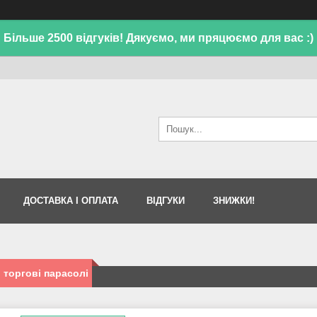
Більше 2500 відгуків! Дякуємо, ми пряцюємо для вас :)
ДОСТАВКА І ОПЛАТА
ВІДГУКИ
ЗНИЖКИ!
і торгові парасолі