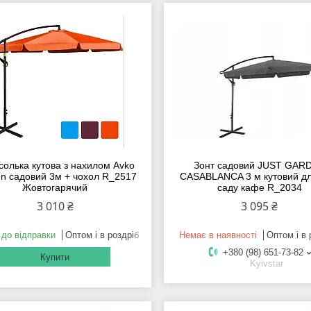
солька кутова з нахилом Avko
Зонт садовий JUST GAR
n садовий 3м + чохол R_2517
CASABLANCA 3 м кутовий дл
Жовтогарячий
саду кафе R_2034
3 010 ₴
3 095 ₴
 до відправки
Оптом і в роздріб
Немає в наявності
Оптом і в 
+380 (98) 651-73-82
Купити
Kyivstar