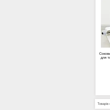
Соков
для т