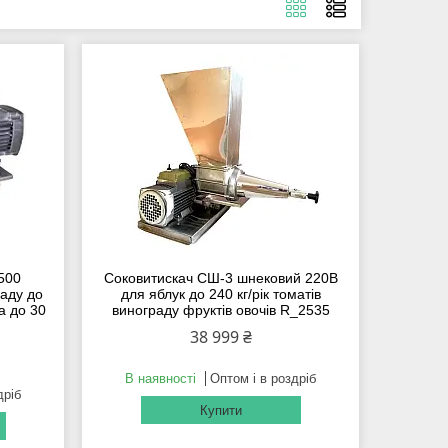
500
Соковитискач СШ-3 шнековий 220В
раду до
для яблук до 240 кг/рік томатів
а до 30
винограду фруктів овочів R_2535
38 999 ₴
В наявності
Оптом і в роздріб
дріб
Купити