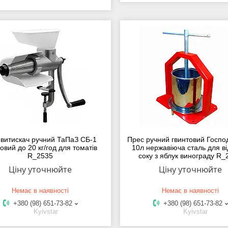
витискач ручний ТаПаЗ СБ-1
Прес ручний гвинтовий Госпо
овий до 20 кг/год для томатів
10л нержавіюча сталь для в
R_2535
соку з яблук винограду R_
Ціну уточнюйте
Ціну уточнюйте
Немає в наявності
Немає в наявності
+380 (98) 651-73-82
+380 (98) 651-73-82
Kyivstar
Kyivstar