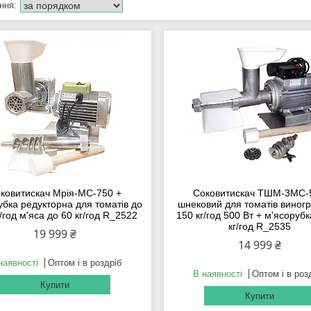
ковитискач Мрія-МС-750 +
Соковитискач ТШМ-3МС-
убка редукторна для томатів до
шнековий для томатів виног
/год м'яса до 60 кг/год R_2522
150 кг/год 500 Вт + м'ясорубк
кг/год R_2535
19 999 ₴
14 999 ₴
наявності
Оптом і в роздріб
В наявності
Оптом і в роз
Купити
Купити