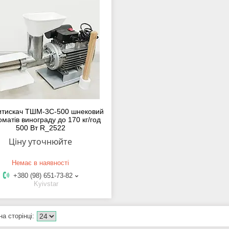
итискач ТШМ-3С-500 шнековий
оматів винограду до 170 кг/год
500 Вт R_2522
Ціну уточнюйте
Немає в наявності
+380 (98) 651-73-82
Kyivstar