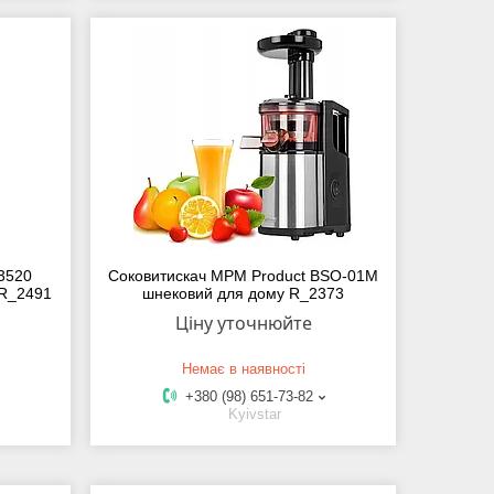
3520
Соковитискач MPM Product BSO-01M
 R_2491
шнековий для дому R_2373
Ціну уточнюйте
Немає в наявності
+380 (98) 651-73-82
Kyivstar