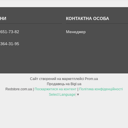
 651-73-82
Менеджер
 364-31-95
Сайт створений на маркетплейсі
Prom.ua
Продавець на Bigl.ua
Redstore.com.ua |
Поскаржитися на контент
|
Політика конфіденційності
Select Language
▼