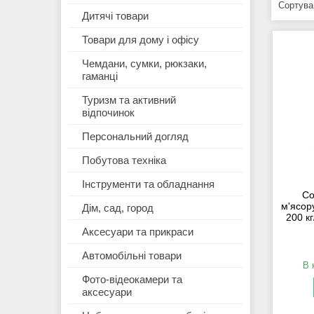
Дитячі товари
Товари для дому і офісу
Чемдани, сумки, рюкзаки,
гаманці
Туризм та активний
відпочинок
Персональний догляд
Побутова техніка
Інструменти та обладнання
Со
м'ясор
Дім, сад, город
200 кг
Аксесуари та прикраси
Автомобільні товари
В 
Фото-відеокамери та
аксесуари