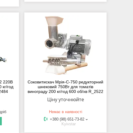
2 220В
Соковитискач Мрія-С-750 редукторний
 кг/год
шнековий 750Вт для томатів
2484
винограду 200 кг/год 600 об/хв R_2522
Ціну уточнюйте
дріб
Немає в наявності
+380 (98) 651-73-82
Kyivstar