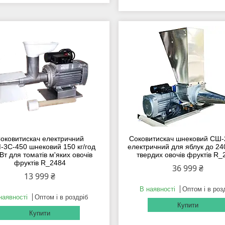
оковитискач електричний
Соковитискач шнековий СШ-
3С-450 шнековий 150 кг/год
електричний для яблук до 240
Вт для томатів м'яких овочів
твердих овочів фруктів R_
фруктів R_2484
36 999 ₴
13 999 ₴
В наявності
Оптом і в роз
наявності
Оптом і в роздріб
Купити
Купити