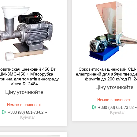
овитискач шнековий 450 Вт
Соковитискач шнековий СШ-
ШМ-3МС-450 + М'ясорубка
електричний для яблук тверди
трична для томатів винограду
фруктів до 200 кг/год R_
м'яса R_2484
Ціну уточнюйте
Ціну уточнюйте
Немає в наявності
Немає в наявності
+380 (98) 651-73-82
+380 (98) 651-73-82
Kyivstar
Kyivstar