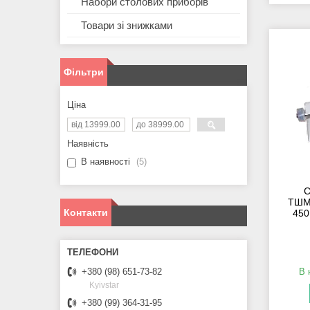
Набори столових приборів
Товари зі знижками
Фільтри
Ціна
Наявність
В наявності
5
С
ТШМ-
Контакти
450
В 
+380 (98) 651-73-82
Kyivstar
+380 (99) 364-31-95