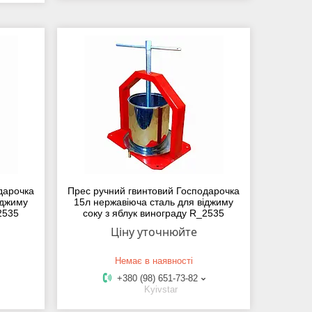
дарочка
Прес ручний гвинтовий Господарочка
іджиму
15л нержавіюча сталь для віджиму
2535
соку з яблук винограду R_2535
Ціну уточнюйте
Немає в наявності
+380 (98) 651-73-82
Kyivstar