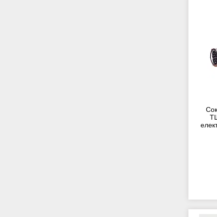
Сок
Т
елек