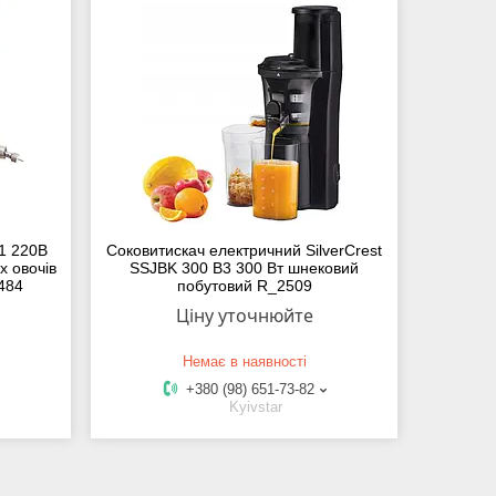
1 220В
Соковитискач електричний SilverCrest
х овочів
SSJBK 300 B3 300 Вт шнековий
2484
побутовий R_2509
Ціну уточнюйте
Немає в наявності
+380 (98) 651-73-82
Kyivstar