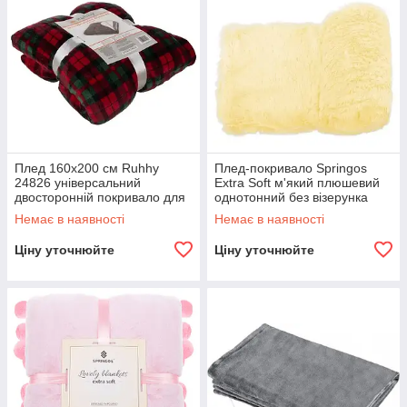
Плед 160x200 см Ruhhy
Плед-покривало Springos
24826 універсальний
Extra Soft м'який плюшевий
двосторонній покривало для
однотонний без візерунка
дому офісу R_2486
200 x 220 см для дому дачі
Немає в наявності
Немає в наявності
Жовтий
Ціну уточнюйте
Ціну уточнюйте