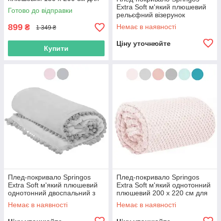
дому Рожевий R_1901
Extra Soft м'який плюшевий
Готово до відправки
рельєфний візерунок
двоспальний євро 200 x 220
899
Немає в наявності
₴
1 349 ₴
см для дому R_1889
Ціну уточнюйте
Купити
Плед-покривало Springos
Плед-покривало Springos
Extra Soft м'який плюшевий
Extra Soft м'який однотонний
однотонний двоспальний з
плюшевий 200 x 220 см для
помпонами 200 x 220 см для
дому R_1889
Немає в наявності
Немає в наявності
дому