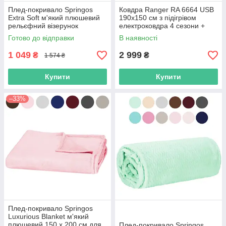
Плед-покривало Springos
Ковдра Ranger RA 6664 USB
Extra Soft м'який плюшевий
190х150 см з підігрівом
рельєфний візерунок
електроковдра 4 сезони +
двоспальний євро 200 x 220
чохол R_2489
Готово до відправки
В наявності
см для дому
1 049
2 999
₴
₴
1 574 ₴
Купити
Купити
–33%
Плед-покривало Springos
Luxurious Blanket м'який
плюшевий 150 x 200 см для
Плед-покривало Springos