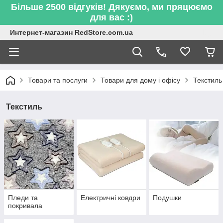
Більше 2500 відгуків! Дякуємо, ми пряцюємо
для вас :)
Интернет-магазин RedStore.com.ua
Товари та послуги
Товари для дому і офісу
Текстиль
Текстиль
Пледи та
Електричні ковдри
Подушки
покривала