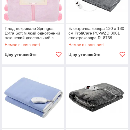
Плед-покривало Springos
Електрична ковдра 130 x 180
Extra Soft м'який однотонний
см ProfiCare PC-WZD 3061
плюшевий двоспальний з
електроковдра R_8739
помпонами 200 x 220 см
Немає в наявності
Немає в наявності
HA7082 R_1891
Ціну уточнюйте
Ціну уточнюйте