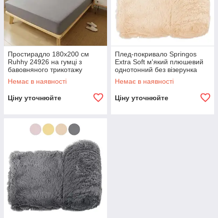
Простирадло 180х200 см
Плед-покривало Springos
Ruhhy 24926 на гумці з
Extra Soft м'який плюшевий
бавовняного трикотажу
однотонний без візерунка
R_2463
200 x 220 см для дому дачі
Немає в наявності
Немає в наявності
Жовтий Помаранчевий
Ціну уточнюйте
Ціну уточнюйте