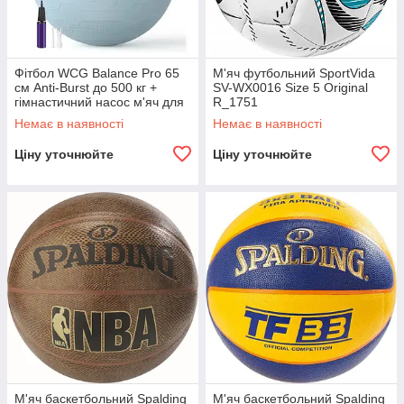
Фітбол WCG Balance Pro 65
М'яч футбольний SportVida
см Anti-Burst до 500 кг +
SV-WX0016 Size 5 Original
гімнастичний насос м'яч для
R_1751
фітнесу йоги R_2573
Немає в наявності
Немає в наявності
Ціну уточнюйте
Ціну уточнюйте
М'яч баскетбольний Spalding
М'яч баскетбольний Spalding