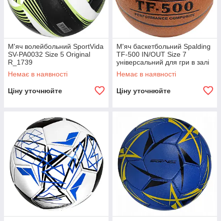
М'яч волейбольний SportVida
М'яч баскетбольний Spalding
SV-PA0032 Size 5 Original
TF-500 IN/OUT Size 7
R_1739
універсальний для гри в залі
та на вулиці R_1777
Немає в наявності
Немає в наявності
Ціну уточнюйте
Ціну уточнюйте