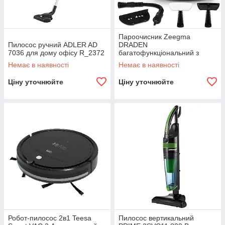
Пароочисник Zeegma
Пилосос ручний ADLER AD
DRADEN
7036 для дому офісу R_2372
багатофункціональний з
насадками для кухні ванної
Немає в наявності
Немає в наявності
гаражу R_2364
Ціну уточнюйте
Ціну уточнюйте
Робот-пилосос 2в1 Teesa
Пилосос вертикальний