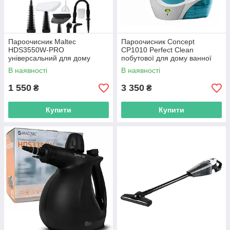
Пароочисник Maltec
Пароочисник Concept
HDS3550W-PRO
CP1010 Perfect Clean
універсальний для дому
побутової для дому ванної
офісу R_2538
кухні R_2491
В наявності
В наявності
1 550
3 350
₴
₴
Купити
Купити