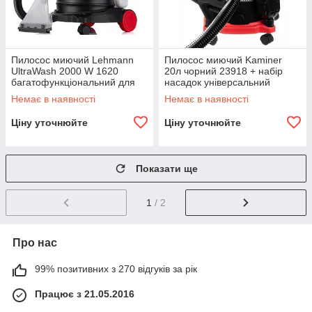
Пилосос миючий Lehmann
Пилосос миючий Kaminer
UltraWash 2000 W 1620
20л чорний 23918 + набір
багатофункціональний для
насадок універсальний
вологого сухого прибирання
багатофункціональний
Немає в наявності
Немає в наявності
R_2460
R_2511
Ціну уточнюйте
Ціну уточнюйте
Показати ще
1
/ 2
Про нас
99% позитивних з 270 відгуків за рік
Працює з 21.05.2016