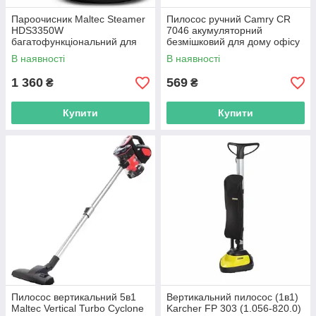
Пароочисник Maltec Steamer
Пилосос ручний Camry CR
HDS3350W
7046 акумуляторний
багатофункціональний для
безмішковий для дому офісу
дому R_2493
R_2376
В наявності
В наявності
1 360
569
₴
₴
Купити
Купити
Пилосос вертикальний 5в1
Вертикальний пилосос (1в1)
Maltec Vertical Turbo Cyclone
Karcher FP 303 (1.056-820.0)