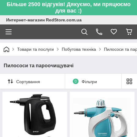
Більше 2500 відгуків! Дякуємо, ми пряцюємо
для вас :)
Интернет-магазин RedStore.com.ua
Товари та послуги
Побутова техніка
Пилососи та па
Пилососи та пароочищувачі
Сортування
0
Фільтри