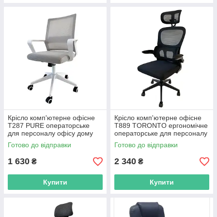
Крісло комп'ютерне офісне
Крісло комп'ютерне офісне
T287 PURE операторське
Т889 TORONTO ергономічне
для персоналу офісу дому
операторське для персоналу
R_2567
офісу дому R_2567
Готово до відправки
Готово до відправки
1 630
2 340
₴
₴
Купити
Купити