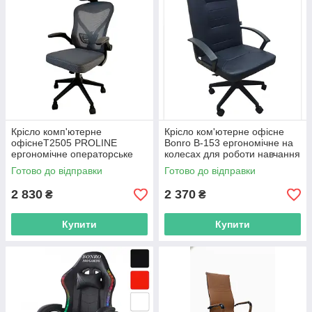
Крісло комп'ютерне
Крісло ком'ютерне офісне
офіснеT2505 PROLINE
Bonro B-153 ергономічне на
ергономічне операторське
колесах для роботи навчання
для персоналу офісу дому
дому офісу R_2569
Готово до відправки
Готово до відправки
R_2568
2 830
2 370
₴
₴
Купити
Купити