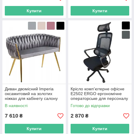
Купити
Купити
Диван двомісний Imperia
Крісло комп'ютерне офісне
оксамитовий на золотих
Е2502 ERGO ергономічне
ніжках для кабінету салону
операторське для персоналу
бутіків R_2567
офісу будинку R_2567
В наявності
Готово до відправки
7 610
2 870
₴
₴
Купити
Купити