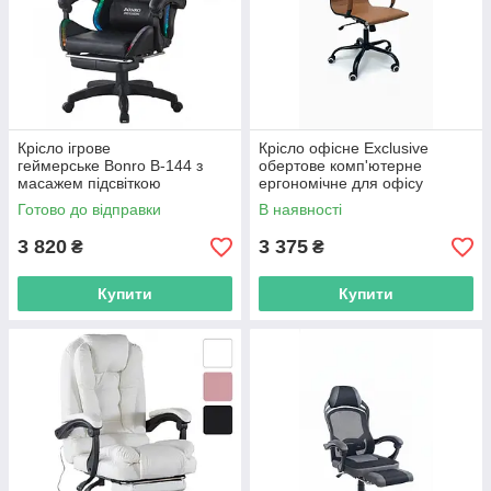
Крісло ігрове
Крісло офісне Exclusive
геймерське Bonro B-144 з
обертове комп'ютерне
масажем підсвіткою
ергономічне для офісу
пультом для геймерів R_2571
персоналу R_2573
Готово до відправки
В наявності
3 820
3 375
₴
₴
Купити
Купити