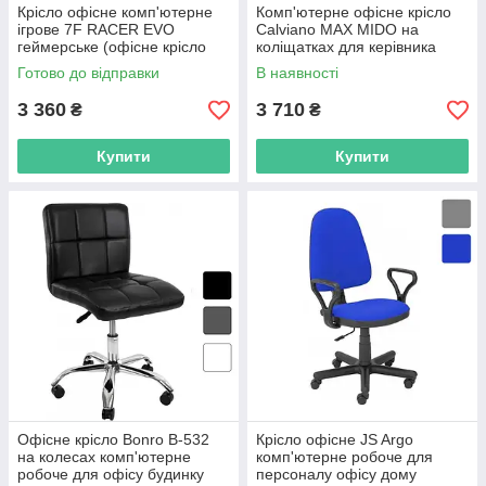
Крісло офісне комп'ютерне
Комп'ютерне офісне крісло
ігрове 7F RACER EVO
Calviano MAX MIDO на
геймерське (офісне крісло
коліщатках для керівника
комп'ютерній ютерне
Червоний R_0816
Готово до відправки
В наявності
геймерське) R_3525
3 360
3 710
₴
₴
Купити
Купити
Офісне крісло Bonro B-532
Крісло офісне JS Argo
на колесах комп'ютерне
комп'ютерне робоче для
робоче для офісу будинку
персоналу офісу дому