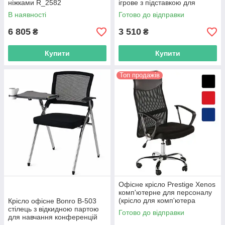
ніжками R_2582
ігрове з підставкою для
ніг R_2583
В наявності
Готово до відправки
6 805
3 510
₴
₴
Купити
Купити
Топ продажів
Офісне крісло Prestige Xenos
комп'ютерне для персоналу
(крісло для комп'ютера
Крісло офісне Bonro B-503
операторське) R_0095
стілець з відкидною партою
Готово до відправки
для навчання конференцій