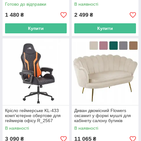
Чорний R_9172
R_2264
Готово до відправки
В наявності
1 480
2 499
₴
₴
Купити
Купити
Крісло геймерське KL-433
Диван двомісний Flowers
комп'ютерне обертове для
оксамит у формі мушлі для
геймерів офісу R_2567
кабінету салону бутиків
R_2567
В наявності
В наявності
3 090
11 065
₴
₴