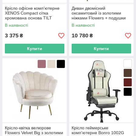
Крісло офісне комп'ютерне
Диван двомісний
XENOS Compact сітка
оксамитовий із золотими
хромована основа TILT
ніжками Flowers + подушки
R_2582
R_2582
В наявності
В наявності
3 375
10 780
₴
₴
Купити
Купити
Крісло-квітка велюрове
Крісло геймерське
Flowers Velvet Big з золотими
комп'ютерне Bonro 1002G