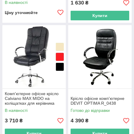
аудиторій R_2584
1 630
В наявності
₴
Ціну уточнюйте
Купити
Комп'ютерне офісне крісло
Calviano MAX MIDO на
Крісло офісне комп'ютерне
коліщатках для керівника
DEVIT OPTIMA R_0438
R_0816
В наявності
Готово до відправки
3 710
4 390
₴
₴
Купити
Купити