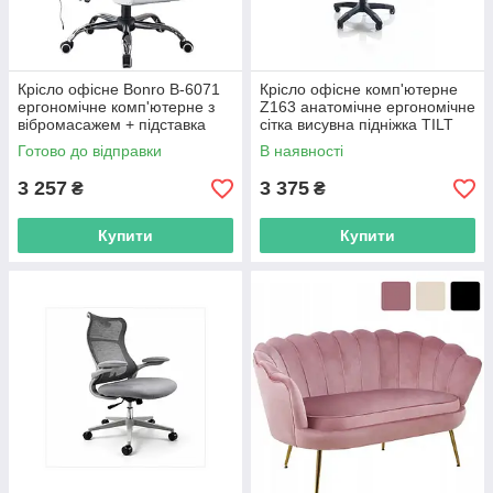
Крісло офісне Bonro B-6071
Крісло офісне комп'ютерне
ергономічне комп'ютерне з
Z163 анатомічне ергономічне
вібромасажем + підставка
сітка висувна підніжка TILT
для ніг R_2575
R_2582
Готово до відправки
В наявності
3 257
3 375
₴
₴
Купити
Купити