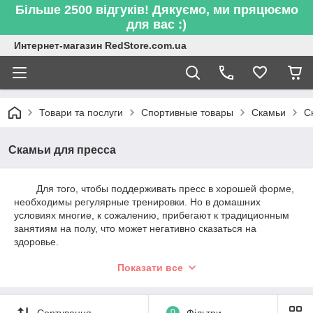
Більше 2500 відгуків! Дякуємо, ми пряцюємо
для вас :)
Интернет-магазин RedStore.com.ua
Товари та послуги
Спортивные товары
Скамьи
С
Скамьи для пресса
Для того, чтобы поддерживать пресс в хорошей форме,
необходимы регулярные тренировки. Но в домашних
условиях многие, к сожалению, прибегают к традиционным
занятиям на полу, что может негативно сказаться на
здоровье.
Чтоб этого избежать, лучше всего использовать скамью
Показати все
для пресса. Она позволяет эффективно прорабатывать не
только пресс, но также мышцы груди и спины.
Но как же подобрать оптимальную скамью среди большого
ассортимента? Есть несколько критериев, на которые
Сортування
0
Фільтри