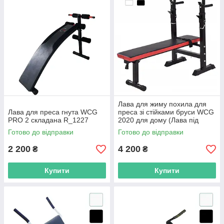
Лава для жиму похила для
Лава для преса гнута WCG
преса зі стійками бруси WCG
PRO 2 складана R_1227
2020 для дому (Лава під
штангу складна) R_5748
Готово до відправки
Готово до відправки
Чорний
2 200
4 200
₴
₴
Купити
Купити