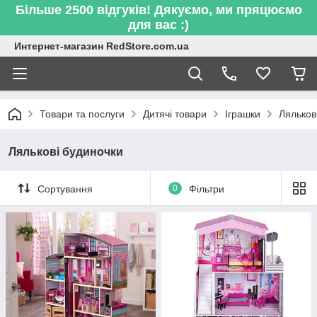
Більше 2500 відгуків! Дякуємо, ми пряцюємо
для вас :)
Интернет-магазин RedStore.com.ua
Товари та послуги
Дитячі товари
Іграшки
Ляльков
Лялькові будиночки
Сортування
0
Фільтри