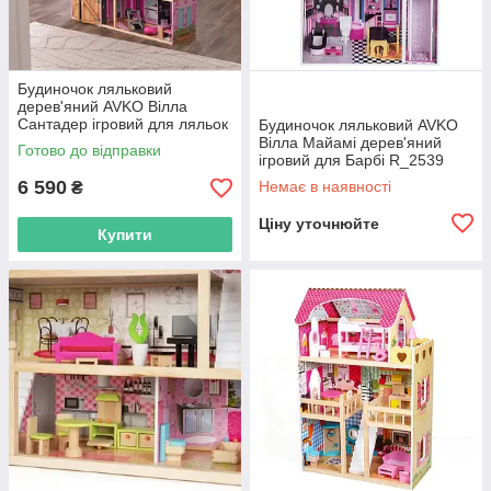
Будиночок ляльковий
дерев'яний AVKO Вілла
Сантадер ігровий для ляльок
Будиночок ляльковий AVKO
Барбі + меблі + звук + світло
Вілла Майамі дерев'яний
Готово до відправки
R_2549
ігровий для Барбі R_2539
6 590
Немає в наявності
₴
Ціну уточнюйте
Купити