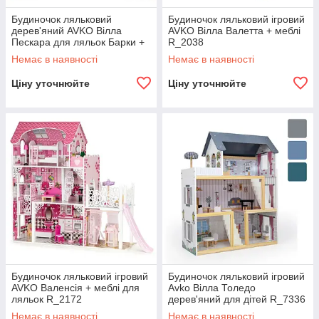
Будиночок ляльковий
Будиночок ляльковий ігровий
дерев'яний AVKO Вілла
AVKO Вілла Валетта + меблі
Пескара для ляльок Барки +
R_2038
меблі R_2030
Немає в наявності
Немає в наявності
Ціну уточнюйте
Ціну уточнюйте
Будиночок ляльковий ігровий
Будиночок ляльковий ігровий
AVKO Валенсія + меблі для
Avko Вілла Толедо
ляльок R_2172
дерев'яний для дітей R_7336
Немає в наявності
Немає в наявності