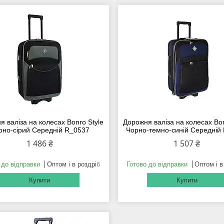
 валіза на колесах Bonro Style
Дорожня валіза на колесах Bon
рно-сірий Середній R_0537
Чорно-темно-синій Середній
1 486 ₴
1 507 ₴
 до відправки
Оптом і в роздріб
Готово до відправки
Оптом і в
Купити
Купити