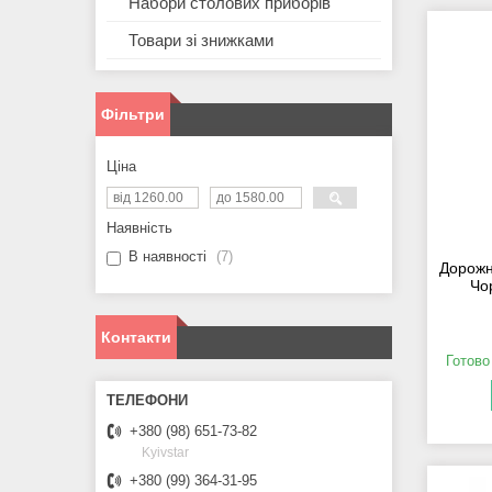
Набори столових приборів
Товари зі знижками
Фільтри
Ціна
Наявність
В наявності
7
Дорожня
Чо
Контакти
Готово
+380 (98) 651-73-82
Kyivstar
+380 (99) 364-31-95