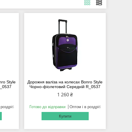
ro Style
Дорожня валіза на колесах Bonro Style
R_0537
Чорно-фіолетовий Середній R_0537
1 260 ₴
 роздріб
Готово до відправки
Оптом і в роздріб
Купити