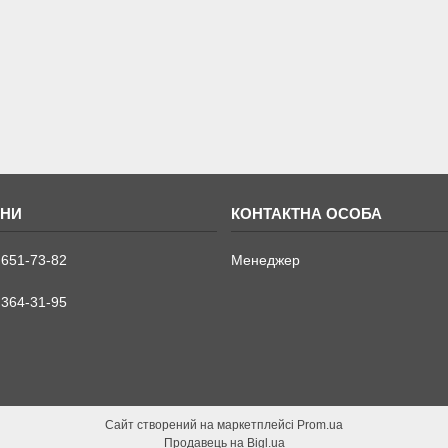
 651-73-82
Менеджер
 364-31-95
Сайт створений на маркетплейсі
Prom.ua
Продавець на Bigl.ua