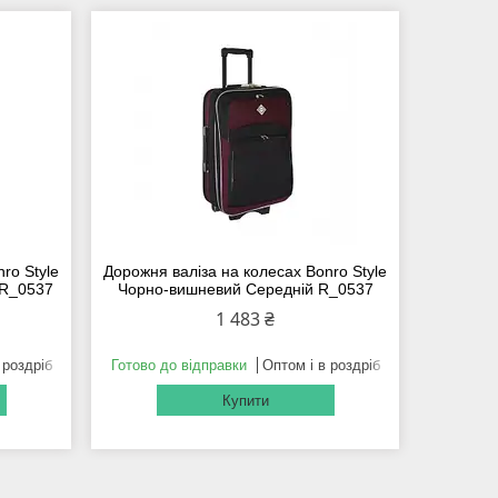
ro Style
Дорожня валіза на колесах Bonro Style
 R_0537
Чорно-вишневий Середній R_0537
1 483 ₴
 роздріб
Готово до відправки
Оптом і в роздріб
Купити