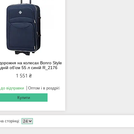
дорожня на колесах Bonro Style
дній об'єм 55 л синій R_2176
1 551 ₴
 до відправки
Оптом і в роздріб
Купити