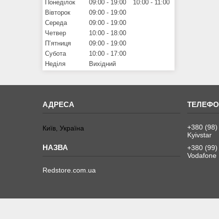
Понеділок
09:00
19:00
10:00
11:00
Вівторок
09:00
19:00
Середа
09:00
19:00
Четвер
10:00
18:00
Пʼятниця
09:00
19:00
Субота
10:00
17:00
Неділя
Вихідний
+380 (98)
Київ, Україна
Kyivstar
+380 (99)
Vodafone
Redstore.com.ua