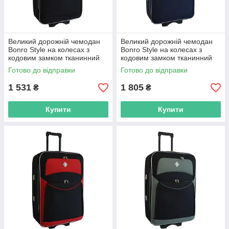
Великий дорожній чемодан
Великий дорожній чемодан
Bonro Style на колесах з
Bonro Style на колесах з
кодовим замком тканинний
кодовим замком тканинний
Чорний (текстильний)
Синій (текстильний) R_0538
Готово до відправки
Готово до відправки
R_0538
1 531
1 805
₴
₴
Купити
Купити