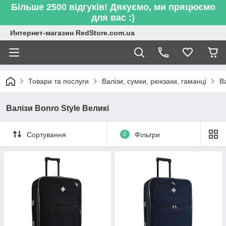
Більше 2500 відгуків! Дякуємо, ми пряцюємо
для вас :)
Интернет-магазин RedStore.com.ua
Товари та послуги
Валізи, сумки, рюкзаки, гаманці
В
Валізи Bonro Style Великі
Сортування
0
Фільтри