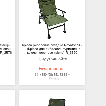
тілець
Крісло риболовне складне Novator SF-
льовані
1 (Крісло для риболовлі, туристичне
у R_2576
крісло, коропове крісло) R_3320
Ціну уточнюйте
Немає в наявності
+380 (98) 651-73-82
Kyivstar