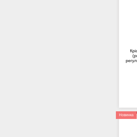
Крі
(р
регул
Новинка