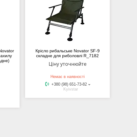
Novator
Крісло рибальське Novator SF-9
нахилу
складне для риболовлі R_7182
адне)
Ціну уточнюйте
Немає в наявності
+380 (98) 651-73-82
Kyivstar