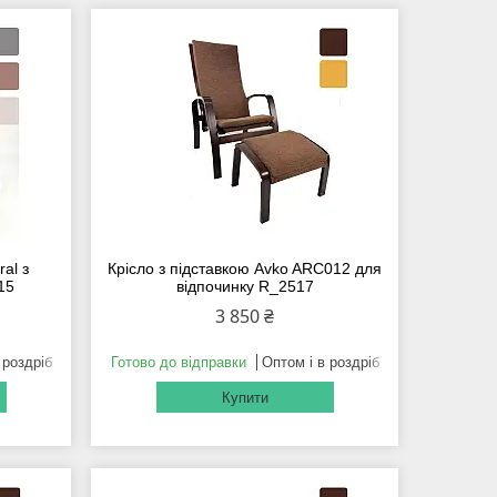
al з
Крісло з підставкою Avko ARC012 для
15
відпочинку R_2517
3 850 ₴
 роздріб
Готово до відправки
Оптом і в роздріб
Купити