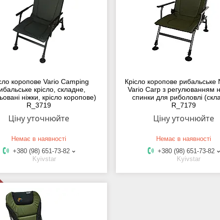
сло коропове Vario Camping
Крісло коропове рибальське 
ибальське крісло, складне,
Vario Carp з регулюванням 
ьовані ніжки, крісло коропове)
спинки для риболовлі (скл
R_3719
R_7179
Ціну уточнюйте
Ціну уточнюйте
Немає в наявності
Немає в наявності
+380 (98) 651-73-82
+380 (98) 651-73-82
Kyivstar
Kyivstar