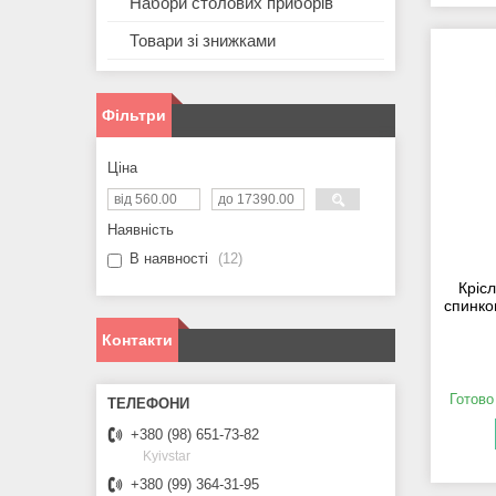
Набори столових приборів
Товари зі знижками
Фільтри
Ціна
Наявність
В наявності
12
Крісл
спинко
Контакти
Готово
+380 (98) 651-73-82
Kyivstar
+380 (99) 364-31-95