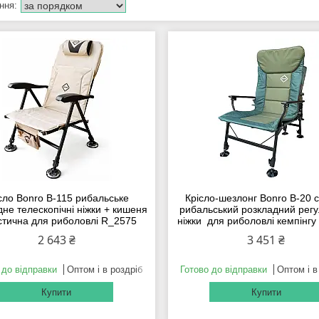
сло Bonro B-115 рибальське
Крісло-шезлонг Bonro B-20 с
не телескопічні ніжки + кишеня
рибальський розкладний регу
стична для риболовлі R_2575
ніжки для риболовлі кемпінг
2 643 ₴
3 451 ₴
 до відправки
Оптом і в роздріб
Готово до відправки
Оптом і в
Купити
Купити