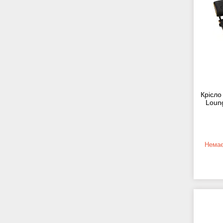
Крісло 
Loung
Немає