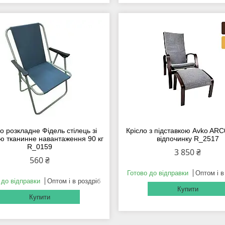
о розкладне Фідель стілець зі
Крісло з підставкою Avko ARC
ю тканинне навантаження 90 кг
відпочинку R_2517
R_0159
3 850 ₴
560 ₴
Готово до відправки
Оптом і в
 до відправки
Оптом і в роздріб
Купити
Купити