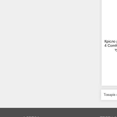
Крісло
4 Comfo
т