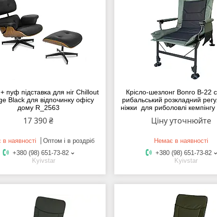
+ пуф підставка для ніг Chillout
Крісло-шезлонг Bonro B-22 с
e Black для відпочинку офісу
рибальський розкладний регу
дому R_2563
ніжки для риболовлі кемпінг
17 390 ₴
Ціну уточнюйте
 в наявності
Оптом і в роздріб
Немає в наявності
+380 (98) 651-73-82
+380 (98) 651-73-82
Kyivstar
Kyivstar