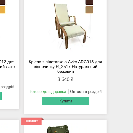
C012 для
Крісло з підставкою Avko ARC013 для
ий лате
відпочинку R_2517 Натуральний
бежевий
3 640 ₴
 роздріб
Готово до відправки
Оптом і в роздріб
Купити
Новинка