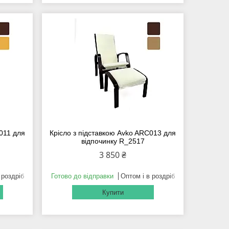
011 для
Крісло з підставкою Avko ARC013 для
відпочинку R_2517
3 850 ₴
 роздріб
Готово до відправки
Оптом і в роздріб
Купити