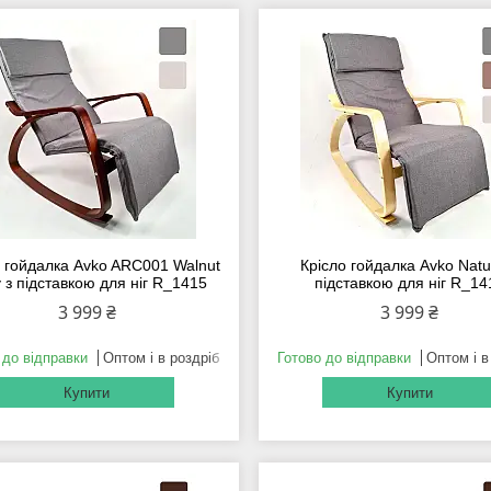
о гойдалка Avko ARC001 Walnut
Крісло гойдалка Avko Natur
 з підставкою для ніг R_1415
підставкою для ніг R_14
3 999 ₴
3 999 ₴
 до відправки
Оптом і в роздріб
Готово до відправки
Оптом і в
Купити
Купити