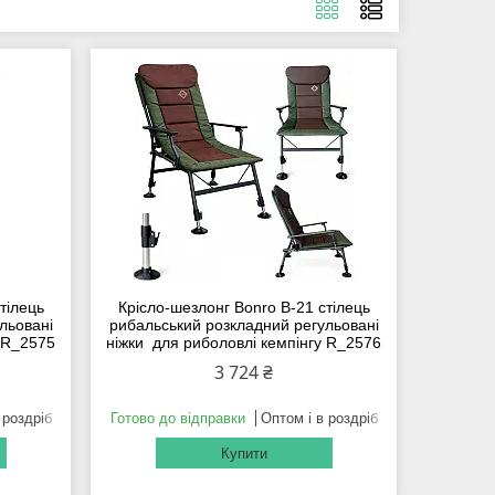
тілець
Крісло-шезлонг Bonro B-21 стілець
льовані
рибальський розкладний регульовані
у R_2575
ніжки для риболовлі кемпінгу R_2576
3 724 ₴
 роздріб
Готово до відправки
Оптом і в роздріб
Купити