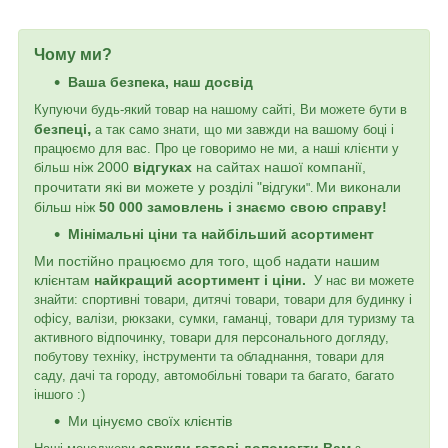
Чому ми?
Ваша безпека, наш досвід
Купуючи будь-який товар на нашому сайті, Ви можете бути в
,
безпеці
а так само знати, що ми завжди на вашому боці і
працюємо для вас. Про це говоримо не ми, а наші клієнти у
ніж 2000
відгуках
на сайтах нашої компанії,
більш
пр
очитати які ви можете у розділі "відгуки
Ми виконали
".
більш ніж
50 000 замовлень і знаємо свою справу!
Мінімальні ціни та найбільший асортимент
Ми постійно працюємо для того, щоб надати нашим
клієнтам
найкращий асортимент і ціни.
У нас ви можете
знайти: спортивні товари, дитячі товари, товари для будинку і
офісу, валізи, рюкзаки, сумки, гаманці, товари для туризму та
активного відпочинку, товари для персонального догляду,
побутову техніку, інструменти та обладнання, товари для
саду, дачі та городу, автомобільні товари та багато, багато
іншого :)
Ми цінуємо своїх клієнтів
завжди готові допомогти Вам