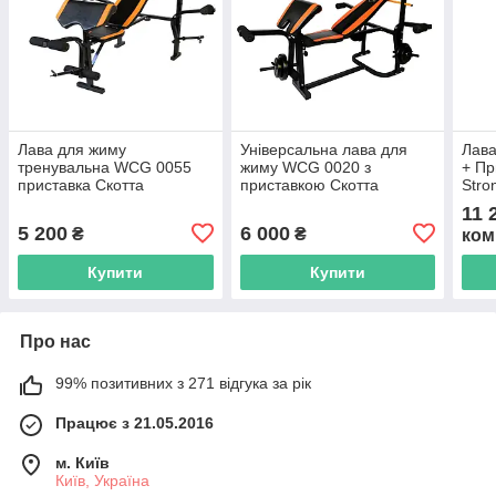
Лава для жиму
Універсальна лава для
Лав
тренувальна WCG 0055
жиму WCG 0020 з
+ Пр
приставка Скотта
приставкою Скотта
Stro
спортивна з тренажером
(Тренувальна спортивна
комп
11 
для ніг і батерфляєм
лава) R_5782
комп
5 200
6 000
₴
₴
ком
R_8173
Купити
Купити
Про нас
99% позитивних з 271 відгука за рік
Працює з 21.05.2016
м. Київ
Київ, Україна