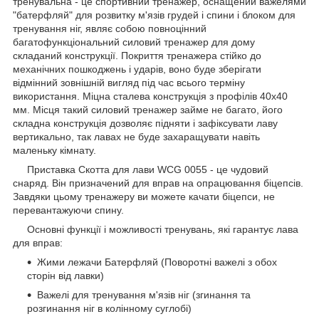
тренувальна - це спортивний тренажер, оснащений важелями
"батерфляй" для розвитку м'язів грудей і спини і блоком для
тренування ніг, являє собою повноцінний
багатофункціональний силовий тренажер для дому
складаний конструкції. Покриття тренажера стійко до
механічних пошкоджень і ударів, воно буде зберігати
відмінний зовнішній вигляд під час всього терміну
використання. Міцна сталева конструкція з профілів 40х40
мм. Місця такий силовий тренажер займе не багато, його
складна конструкція дозволяє підняти і зафіксувати лаву
вертикально, так лавах не буде захаращувати навіть
маленьку кімнату.
Приставка Скотта для лави WCG 0055 - це чудовий
снаряд. Він призначений для вправ на опрацювання біцепсів.
Завдяки цьому тренажеру ви можете качати біцепси, не
перевантажуючи спину.
Основні функції і можливості тренувань, які гарантує лава
для вправ:
Жими лежачи Батерфляй (Поворотні важелі з обох
сторін від лавки)
Важелі для тренування м'язів ніг (згинання та
розгинання ніг в колінному суглобі)