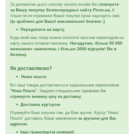
плачуєте
За допомогою цього способу оплати онлайн Ви с
за Вашу покупку безпосередньо сайту Prom.ua,
й
тільки після отримання Вашої покупки гроші надходять нам.
Це зроблено для Вашої максимальної безпеки :)
Передплата на карту.
Будь-який наш товар можна оплатити простим перекладом на
Нагадуємо, більш 50 000
карту нашого інтернет-магазину.
виконаних замовлень і більше 2000 відгуків! Ви в
безпеці.
Як доставляємо?
Нова пошта
Всі наші товари доставляються національним перевізником
"Нова Пошта".
Завдяки спецыальним тарифами В
и
отримуєте знижену ціну на доставку.
Доставка кур'єром
Отримуйте Ваші покупки там, де Вам зручно. Кур'єр "Нової
Пошти" доставить Ваше замовлення
за зручною для Вас
адресою.
Інші транспортні компанії