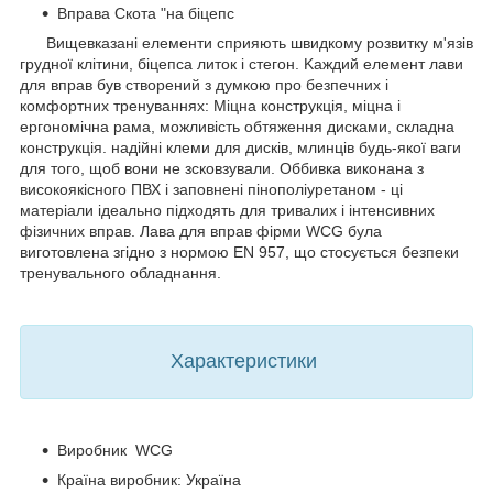
Вправа Скота "на біцепс
Вищевказані елементи сприяють швидкому розвитку м'язів
грудної клітини, біцепса литок і стегон. Kaждий елемент лави
для вправ був створений з думкою про безпечних і
комфортних тренуваннях: Міцна конструкція, міцна і
ергономічна рама, можливість обтяження дисками, складна
конструкція. надійні клеми для дисків, млинців будь-якої ваги
для того, щоб вони не зсковзували. Оббивка виконана з
високоякісного ПВХ і заповнені пінополіуретаном - ці
матеріали ідеально підходять для тривалих і інтенсивних
фізичних вправ. Лава для вправ фірми WCG була
виготовлена згідно з нормою EN 957, що стосується безпеки
тренувального обладнання.
Характеристики
Виробник WCG
Країна виробник: Україна