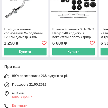
Гриф для штанги
Штанга + гантелі STRONG
Штан
хромований W-подібний
Набір 140 кг диски з
нава
120 см діаметр 30мм
покриттям пластик гриф
кг г
(Вага 6 кг) R_0149
прямий + вигнутий
плас
1 250
6 600
6 3
₴
₴
R_2176
Купити
Купити
Про нас
99% позитивних з 268 відгуків за рік
Працює з 21.05.2016
м. Київ
Київ, Україна
Контакти