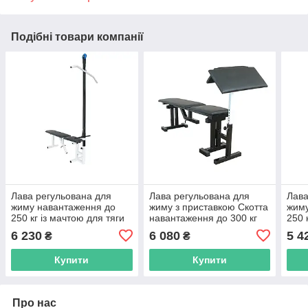
Подібні товари компанії
Лава регульована для
Лава регульована для
Лава
жиму навантаження до
жиму з приставкою Скотта
жиму
250 кг із мачтою для тяги
навантаження до 300 кг
250 
R_2277
R_2277
Скот
6 230
6 080
5 4
₴
₴
Купити
Купити
Про нас