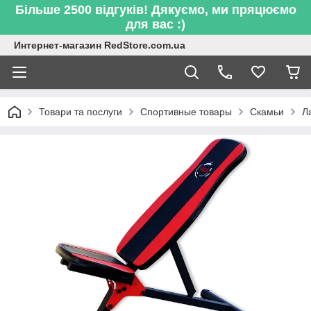
Більше 2500 відгуків! Дякуємо, ми пряцюємо
для вас :)
Интернет-магазин RedStore.com.ua
Товари та послуги
Спортивные товары
Скамьи
Л