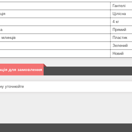
Гантелі
ція
Цілісна
4 кг
фа
Прямий
 млинців
Пластик
Зелений
Новий
ція для замовлення
ну уточнюйте