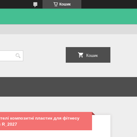
Кошик
Кошик
антелі композитні пластик для фітнесу
) R_2027