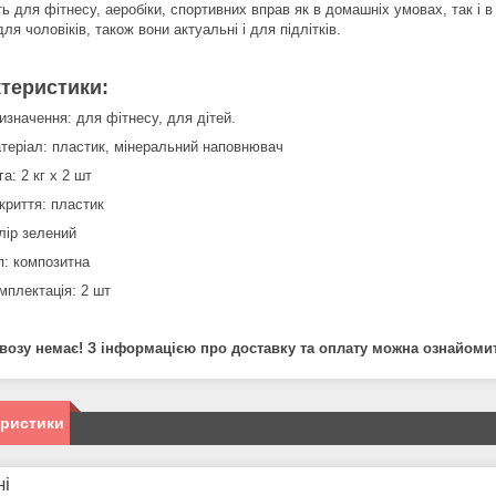
ь для фітнесу, аеробіки, спортивних вправ як в домашніх умовах, так і в 
 для чоловіків, також вони актуальні і для підлітків.
теристики:
изначення: для фітнесу, для дітей.
теріал: пластик, мінеральний наповнювач
га: 2 кг х 2 шт
криття: пластик
лір зелений
п: композитна
мплектація: 2 шт
озу немає! З інформацією про доставку та оплату можна ознайомити
еристики
ні