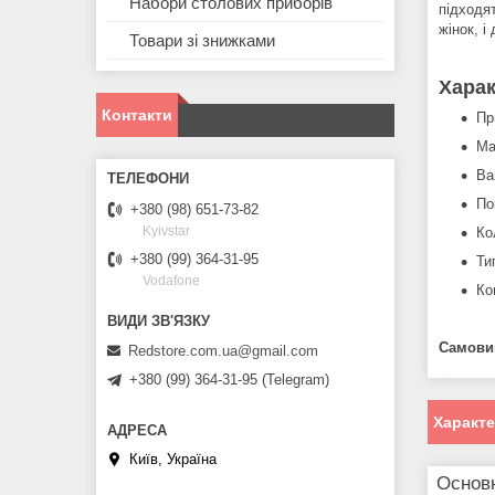
Набори столових приборів
підходят
жінок, і
Товари зі знижками
Харак
Контакти
Пр
Ма
Ва
По
+380 (98) 651-73-82
Kyivstar
Ко
+380 (99) 364-31-95
Ти
Vodafone
Ко
Самовив
Redstore.com.ua@gmail.com
+380 (99) 364-31-95 (Telegram)
Характ
Київ, Україна
Основ