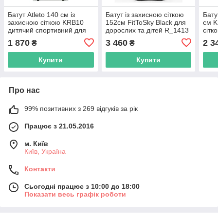
Батут Atleto 140 см із
Батут із захисною сіткою
Бату
захисною сіткою KRB10
152см FitToSky Black для
см K
дитячий спортивний для
дорослих та дітей R_1413
сітк
дітей R_1924
R_2
1 870
3 460
2 3
₴
₴
Купити
Купити
Про нас
99% позитивних з 269 відгуків за рік
Працює з 21.05.2016
м. Київ
Київ, Україна
Контакти
Сьогодні працює з 10:00 до 18:00
Показати весь графік роботи