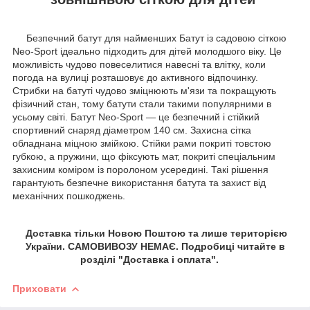
Безпечний батут для найменших Батут із садовою сіткою
Neo-Sport ідеально підходить для дітей молодшого віку. Це
можливість чудово повеселитися навесні та влітку, коли
погода на вулиці розташовує до активного відпочинку.
Стрибки на батуті чудово зміцнюють м'язи та покращують
фізичний стан, тому батути стали такими популярними в
усьому світі. Батут Neo-Sport — це безпечний і стійкий
спортивний снаряд діаметром 140 см. Захисна сітка
обладнана міцною змійкою. Стійки рами покриті товстою
губкою, а пружини, що фіксують мат, покриті спеціальним
захисним коміром із поролоном усередині. Такі рішення
гарантують безпечне використання батута та захист від
механічних пошкоджень.
Доставка тільки Новою Поштою та лише територією
України. САМОВИВОЗУ НЕМАЄ. Подробиці читайте в
розділі "Доставка і оплата".
Приховати