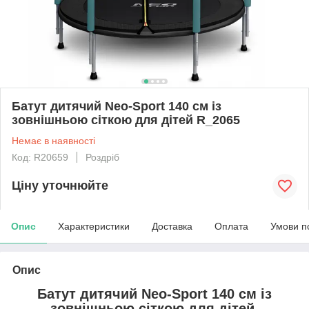
Батут дитячий Neo-Sport 140 см із
зовнішньою сіткою для дітей R_2065
Немає в наявності
Код: R20659
Роздріб
Ціну уточнюйте
Опис
Характеристики
Доставка
Оплата
Умови п
Опис
Батут дитячий Neo-Sport 140 см із
зовнішньою сіткою для дітей