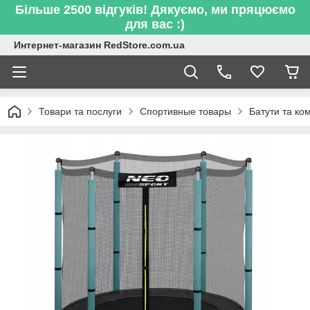
Більше 2500 відгуків! Дякуємо, ми пряцюємо
для вас :)
Интернет-магазин RedStore.com.ua
Товари та послуги
Спортивные товары
Батути та ко