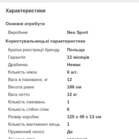
Характеристики
Основні атрибути
Виробник
Neo Sport
Користувальницькі характеристики
Країна реєстрації бренду
Польща
Гарантія
12 місяців
Драбинка
Немає
Кількість ніжок
6 шт.
Вага в пакованні, кг
12
Висота рами
186 см
Вага нетто
12 кг
Кількість паковань
1
Кількість стійок сітки
6
Розмір коробки
125 х 49 х 13 см
Кількість вантажних місць
1
Пружинний чохол
Да
Захисна сітка
зовнішня