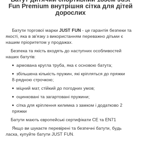
Fun Premium внутрішня сітка для дітей
дорослих
Батути торгової марки
JUST FUN
- це гарантія безпеки та
якості, яка в зв'язку з використанням переважно дітьми є
нашим пріоритетом у продажах.
Безпека та якість входять до наступних особливостей
наших батутів:
армована кругла труба, яка є основою батута;
збільшена кількість пружин, які кріпляться до пряжки
8-рядною строчкою;
міцний мат, стійкий до погодних умов;
оцинковані та загартовані пружини;
сітка для кріплення килимка з замком і додатково 2
пряжки
Батути мають європейські сертифікати CE та EN71
Якщо ви шукаєте перевірені та безпечні батути, будь
ласка, купуйте батути JUST FUN.