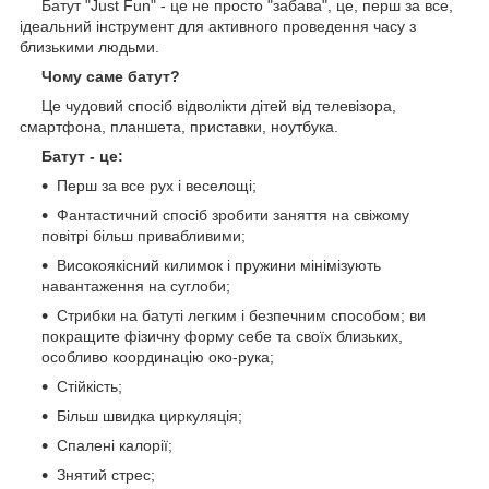
Батут "Just Fun" - це не просто "забава", це, перш за все,
ідеальний інструмент для активного проведення часу з
близькими людьми.
Чому саме батут?
Це чудовий спосіб відволікти дітей від телевізора,
смартфона, планшета, приставки, ноутбука.
Батут - це:
Перш за все рух і веселощі;
Фантастичний спосіб зробити заняття на свіжому
повітрі більш привабливими;
Високоякісний килимок і пружини мінімізують
навантаження на суглоби;
Стрибки на батуті легким і безпечним способом; ви
покращите фізичну форму себе та своїх близьких,
особливо координацію око-рука;
Стійкість;
Більш швидка циркуляція;
Спалені калорії;
Знятий стрес;