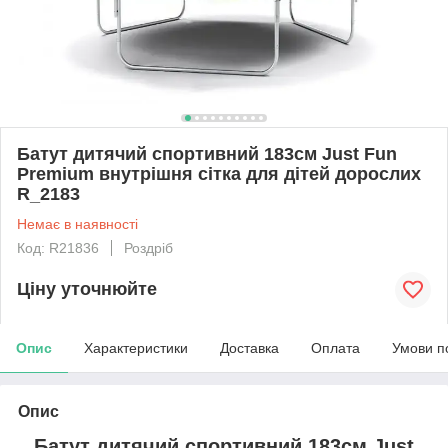
Батут дитячий спортивний 183см Just Fun
Premium внутрішня сітка для дітей дорослих
R_2183
Немає в наявності
Код: R21836
Роздріб
Ціну уточнюйте
Опис
Характеристики
Доставка
Оплата
Умови п
Опис
Батут дитячий спортивний 183см Just