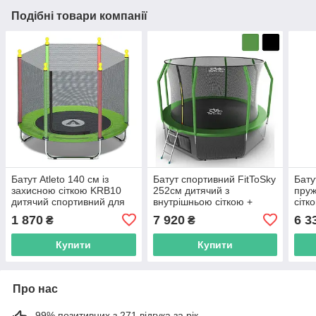
Подібні товари компанії
Батут Atleto 140 см із
Батут спортивний FitToSky
Бату
захисною сіткою KRB10
252см дитячий з
пруж
дитячий спортивний для
внутрішньою сіткою +
сітк
дітей R_1924
драбинка 48 пружин для
діте
1 870
7 920
6 3
₴
₴
будинку саду R_1645
Купити
Купити
Про нас
99% позитивних з 271 відгука за рік