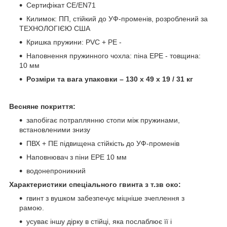
Сертифікат CE/EN71
Килимок: ПП, стійкий до УФ-променів, розроблений за
ТЕХНОЛОГІЄЮ США
Кришка пружини: PVC + PE -
Наповнення пружинного чохла: піна EPE - товщина:
10 мм
Розміри та вага упаковки – 130 х 49 х 19 / 31 кг
Весняне покриття:
запобігає потраплянню стопи між пружинами,
встановленими знизу
ПВХ + ПЕ підвищена стійкість до УФ-променів
Наповнювач з піни EPE 10 мм
водонепроникний
Характеристики спеціального гвинта з т.зв око:
гвинт з вушком забезпечує міцніше зчеплення з
рамою.
усуває іншу дірку в стійці, яка послаблює її і