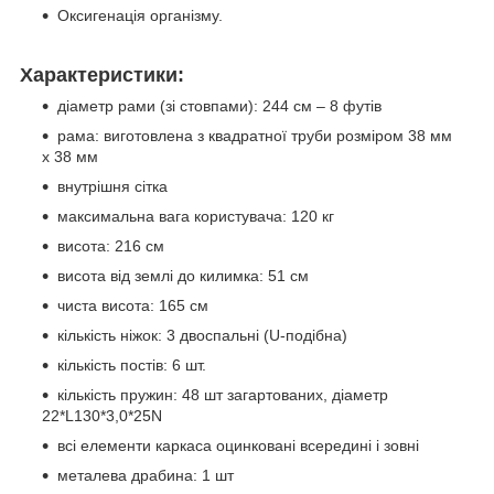
Оксигенація організму.
Характеристики:
діаметр рами (зі стовпами): 244 см – 8 футів
рама: виготовлена з квадратної труби розміром 38 мм
х 38 мм
внутрішня сітка
максимальна вага користувача: 120 кг
висота: 216 см
висота від землі до килимка: 51 см
чиста висота: 165 см
кількість ніжок: 3 двоспальні (U-подібна)
кількість постів: 6 шт.
кількість пружин: 48 шт загартованих, діаметр
22*L130*3,0*25N
всі елементи каркаса оцинковані всередині і зовні
металева драбина: 1 шт