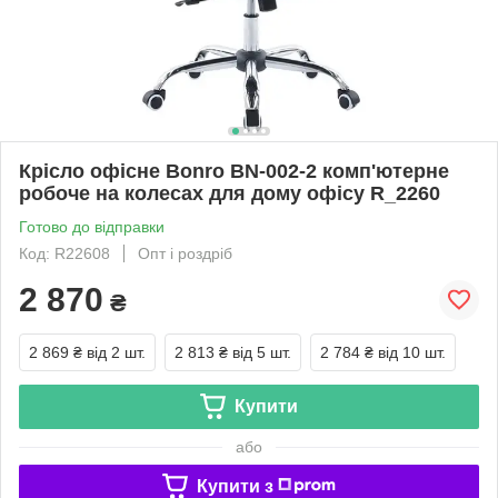
Крісло офісне Bonro BN-002-2 комп'ютерне
робоче на колесах для дому офісу R_2260
Готово до відправки
Код: R22608
Опт і роздріб
2 870
₴
2 869 ₴
від 2 шт.
2 813 ₴
від 5 шт.
2 784 ₴
від 10 шт.
Купити
або
Купити з