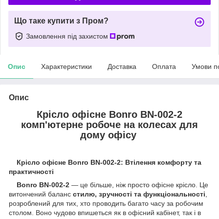
Що таке купити з Пром?
Замовлення під захистом
Опис
Характеристики
Доставка
Оплата
Умови п
Опис
Крісло офісне Bonro BN-002-2
комп'ютерне робоче на колесах для
дому офісу
Крісло офісне Bonro BN-002-2: Втілення комфорту та
практичності
Bonro BN-002-2
— це більше, ніж просто офісне крісло. Це
витончений баланс
стилю, зручності та функціональності
,
розроблений для тих, хто проводить багато часу за робочим
столом. Воно чудово впишеться як в офісний кабінет, так і в