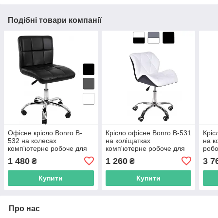
Подібні товари компанії
Офісне крісло Bonro B-
Крісло офісне Bonro B-531
Кріс
532 на колесах
на коліщатках
на к
комп'ютерне робоче для
комп'ютерне робоче для
робо
офісу будинку Чорний
комп'ютера офісу будинку
кері
1 480
1 260
3 7
₴
₴
R_9172
R_8065
Купити
Купити
Про нас