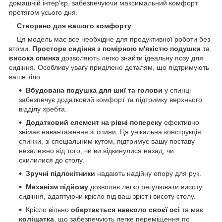
домашній інтер'єр, забезпечуючи максимальний комфорт
протягом усього дня.
Створено для вашого комфорту
Ця модель має все необхідне для продуктивної роботи без
втоми.
Просторе сидіння з помірною м'якістю подушки
та
висока спинка
дозволяють легко знайти ідеальну позу для
сидіння. Особливу увагу приділено деталям, що підтримують
ваше тіло:
Вбудована подушка для шиї та голови
у спинці
забезпечує додатковий комфорт та підтримку верхнього
відділу хребта.
Додатковий елемент на рівні попереку
ефективно
знімає навантаження зі спини. Ця унікальна конструкція
спинки, зі спеціальним кутом, підтримує вашу поставу
незалежно від того, чи ви відкинулися назад, чи
схилилися до столу.
Зручні підлокітники
надають надійну опору для рук.
Механізм підйому
дозволяє легко регулювати висоту
сидіння, адаптуючи крісло під ваш зріст і висоту столу.
Крісло вільно
обертається навколо своєї осі
та має
коліщатка
, що забезпечують легке переміщення по