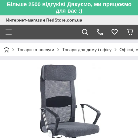
Більше 2500 відгуків! Дякуємо, ми пряцюємо
для вас :)
Интернет-магазин RedStore.com.ua
Товари та послуги
Товари для дому і офісу
Офісні, м