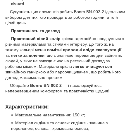
кімнаті.
Сукупність цих елементів робить Bonro BN-002-2 ідеальним
вибором для тих, хто проводить за роботою години, а то й
цілий день.
Практичність та догляд
Практичний сірий колір
крісла гармонійно поєднується з
різними матеріалами та стилями інтер'єру. До того ж, на
такому кольорі
менш помітні природні сліди експлуатації
та легке запилення
, що є значною перевагою для зайнятих
людей, у яких не завжди є час на ретельний догляд за
робочим місцем. Матеріали крісла
легко очищуються
звичайною ганчіркою або пароочищувачем, що робить його
догляд максимально простим.
Обирайте
Bonro BN-002-2
— і насолоджуйтесь
неперевершеним комфортом та практичністю щодня!
Характеристики:
Максимальне навантаження: 150 кг;
Матеріал сидіння та основи: сидіння - тканина з
поролоном, основа - хромована основа;