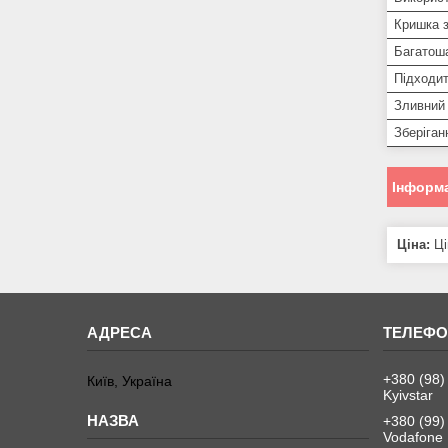
Кришка з
Багатош
Підходит
Зливний
Зберіган
Інформа
Ціна:
Ці
+380 (98)
Київ, Україна
Kyivstar
+380 (99)
Vodafone