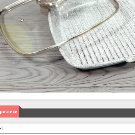
еристики
ні