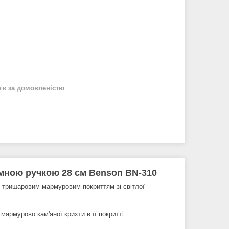
нів
за домовленістю
німною ручкою 28 см Benson BN-310
 тришаровим мармуровим покриттям зі світлої
армурово кам'яної крихти в її покритті.