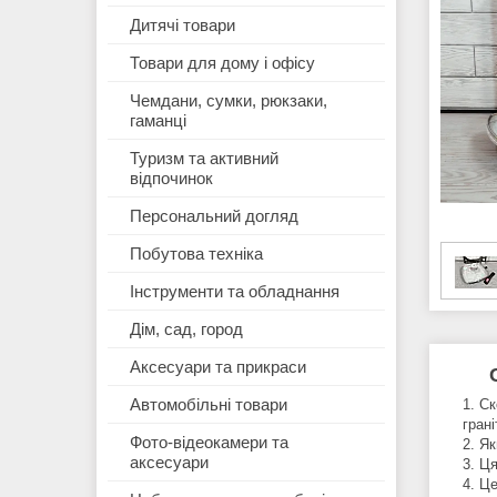
Дитячі товари
Товари для дому і офісу
Чемдани, сумки, рюкзаки,
гаманці
Туризм та активний
відпочинок
Персональний догляд
Побутова техніка
Інструменти та обладнання
Дім, сад, город
Аксесуари та прикраси
Автомобільні товари
Ск
грані
Фото-відеокамери та
Як
аксесуари
Ця
Це