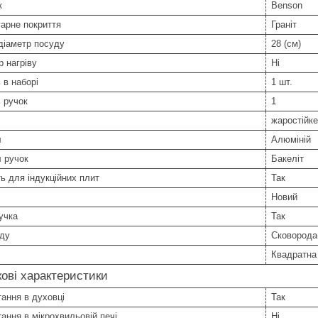
к
Benson
арне покриття
Граніт
діаметр посуду
28 (см)
р нагріву
Ні
 в наборі
1 шт.
ь ручок
1
жаростійке
л
Алюміній
 ручок
Бакеліт
ь для індукційних плит
Так
Новий
учка
Так
уду
Сковорода
Квадратна
ові характеристики
ання в духовці
Так
ання в мікрохвильовій печі
Ні