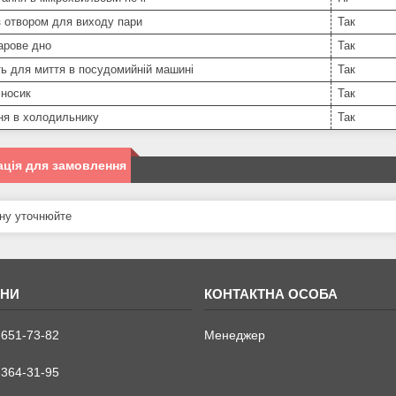
 отвором для виходу пари
Так
арове дно
Так
ь для миття в посудомийній машині
Так
 носик
Так
ня в холодильнику
Так
ція для замовлення
ну уточнюйте
 651-73-82
Менеджер
 364-31-95