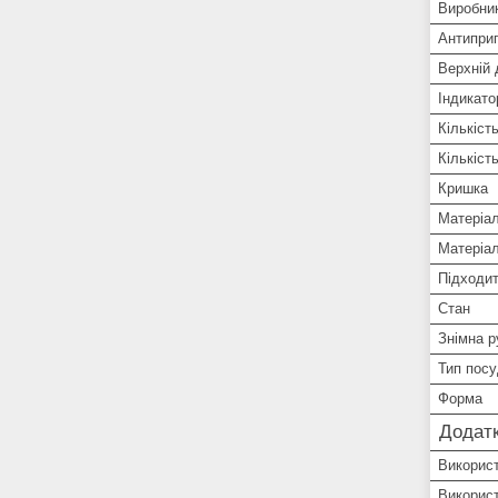
Виробни
Антиприг
Верхній 
Індикато
Кількість
Кількіст
Кришка
Матеріа
Матеріал
Підходит
Стан
Знімна р
Тип пос
Форма
Додатк
Використ
Використ