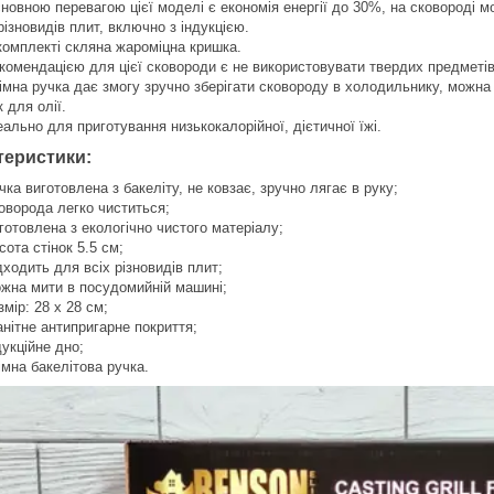
новною перевагою цієї моделі є економія енергії до 30%, на сковороді м
різновидів плит, включно з індукцією.
комплекті скляна жароміцна кришка.
комендацією для цієї сковороди є не використовувати твердих предметів
імна ручка дає змогу зручно зберігати сковороду в холодильнику, можна
 для олії.
еально для приготування низькокалорійної, дієтичної їжі.
теристики:
чка виготовлена з бакеліту, не ковзає, зручно лягає в руку;
оворода легко чиститься;
готовлена з екологічно чистого матеріалу;
сота стінок 5.5 см;
дходить для всіх різновидів плит;
жна мити в посудомийній машині;
змір: 28 х 28 см;
анітне антипригарне покриття;
дукційне дно;
імна бакелітова ручка.