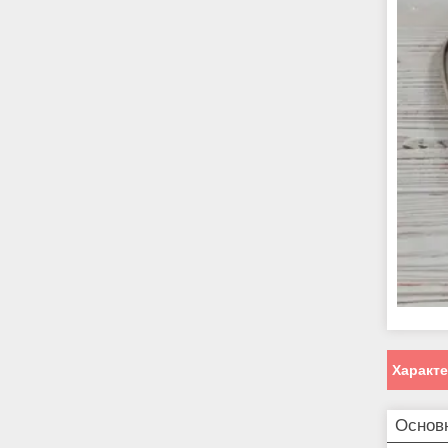
Характ
Основ