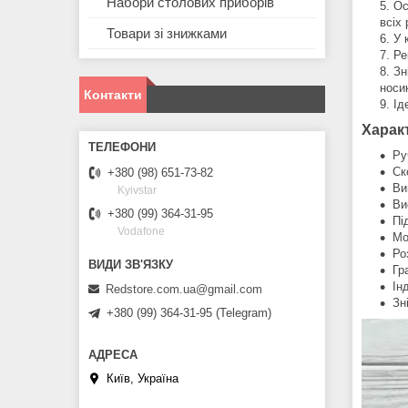
Набори столових приборів
Ос
всіх 
Товари зі знижками
У 
Ре
Зн
носик
Контакти
Ід
Харак
Ру
Ск
+380 (98) 651-73-82
Ви
Kyivstar
Ви
+380 (99) 364-31-95
Пі
Vodafone
Мо
Ро
Гр
Ін
Redstore.com.ua@gmail.com
Зн
+380 (99) 364-31-95 (Telegram)
Київ, Україна