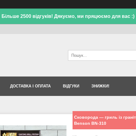
Більше 2500 відгуків! Дякуємо, ми пряцюємо для вас :)
ДОСТАВКА І ОПЛАТА
ВІДГУКИ
ЗНИЖКИ!
Сковорода — гриль із граніт
Benson BN-310