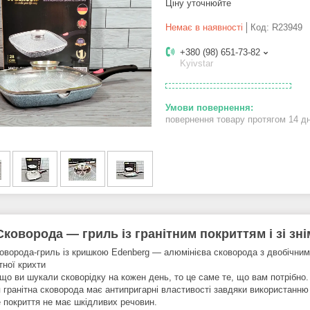
Ціну уточнюйте
Немає в наявності
Код:
R23949
+380 (98) 651-73-82
Kyivstar
повернення товару протягом 14 д
Сковорода — гриль із гранітним покриттям і зі з
оворода-гриль із кришкою Edenberg — алюмінієва сковорода з двобічним
тної крихти
що ви шукали сковорідку на кожен день, то це саме те, що вам потрібно.
 гранітна сковорода має антипригарні властивості завдяки використанню м
 покриття не має шкідливих речовин.