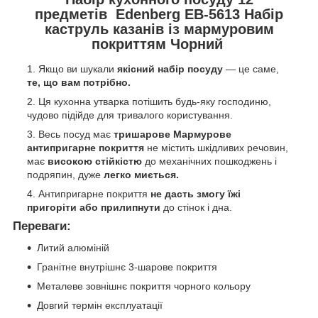
предметів Edenberg EB-5613 Набір
каструль казанів із мармуровим
покриттям Чорний
Якщо ви шукали
якісний набір посуду
— це саме,
те, що вам потрібно.
Ця кухонна утварка потішить будь-яку господиню,
чудово підійде для тривалого користування.
Весь посуд має
тришарове Мармурове
антипригарне покриття
не містить шкідливих речовин,
має
високою стійкістю
до механічних пошкоджень і
подряпин, дуже
легко миється.
Антипригарне покриття
не дасть змогу їжі
пригоріти або прилипнути
до стінок і дна.
Переваги:
Литий алюміній
Гранітне внутрішнє 3-шарове покриття
Металеве зовнішнє покриття чорного кольору
Довгий термін експлуатації