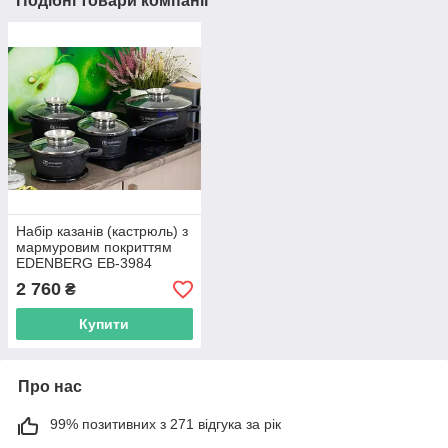
Подібні товари компанії
Набір казанів (кастрюль) з
мармуровим покриттям
EDENBERG EB-3984
Набір кухонного посуду 8
2 760
₴
предметів R_1505
Купити
Про нас
99% позитивних з 271 відгука за рік