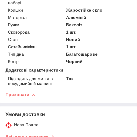
наборі
Кришки
Жаростійке скло
Матеріал
Алюміній
Ручки
Бакеліт
Сковорода
1 шт.
Стан
Новий
Сотейник/ківш
1 шт.
Тип дна
Багатошарове
Колір
Чорний
Додаткові характеристики
Підходить для миття в
Так
посудомийній машині
Приховати
Умови доставки
Нова Пошта
Всі умови доставки