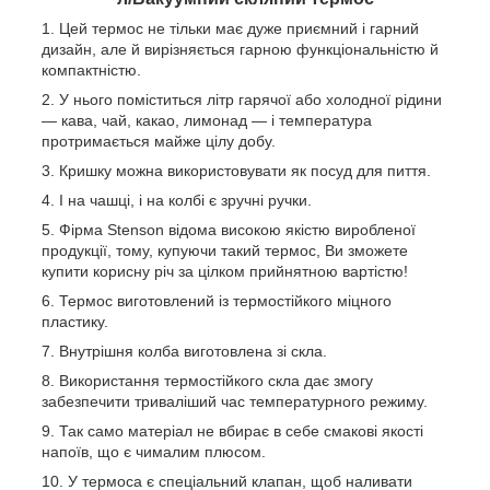
Цей термос не тільки має дуже приємний і гарний
дизайн, але й вирізняється гарною функціональністю й
компактністю.
У нього поміститься літр гарячої або холодної рідини
— кава, чай, какао, лимонад — і температура
протримається майже цілу добу.
Кришку можна використовувати як посуд для пиття.
І на чашці, і на колбі є зручні ручки.
Фірма Stenson відома високою якістю виробленої
продукції, тому, купуючи такий термос, Ви зможете
купити корисну річ за цілком прийнятною вартістю!
Термос виготовлений із термостійкого міцного
пластику.
Внутрішня колба виготовлена зі скла.
Використання термостійкого скла дає змогу
забезпечити триваліший час температурного режиму.
Так само матеріал не вбирає в себе смакові якості
напоїв, що є чималим плюсом.
У термоса є спеціальний клапан, щоб наливати