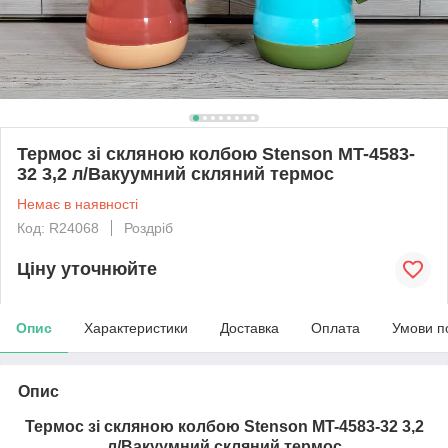
Термос зі скляною колбою Stenson MT-4583-
32 3,2 л/Вакуумний скляний термос
Немає в наявності
Код: R24068
Роздріб
Ціну уточнюйте
Опис
Характеристики
Доставка
Оплата
Умови п
Опис
Термос зі скляною колбою Stenson MT-4583-32 3,2
л/Вакуумний скляний термос