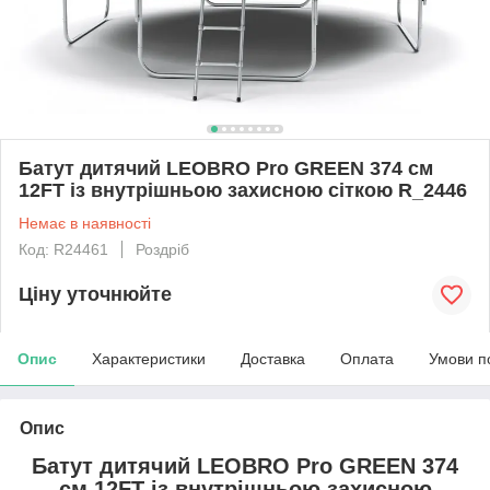
Батут дитячий LEOBRO Pro GREEN 374 см
12FT із внутрішньою захисною сіткою R_2446
Немає в наявності
Код: R24461
Роздріб
Ціну уточнюйте
Опис
Характеристики
Доставка
Оплата
Умови п
Опис
Батут дитячий LEOBRO Pro GREEN 374
см 12FT із внутрішньою захисною