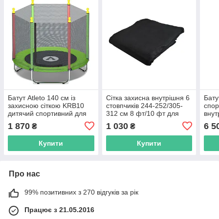
Батут Atleto 140 см із
Сітка захисна внутрішня 6
Бату
захисною сіткою KRB10
стовпчиків 244-252/305-
спор
дитячий спортивний для
312 см 8 фт/10 фт для
внут
дітей R_1924
батута R_2539
сітк
1 870
1 030
6 5
₴
₴
підс
Купити
Купити
Про нас
99% позитивних з 270 відгуків за рік
Працює з 21.05.2016